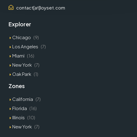
contact[at]loyset.com
Explorer
Chicago
(9)
Los Angeles
(7)
Miami
(16)
New York
(7)
Oak Park
(1)
Zones
California
(7)
Florida
(16)
Illinois
(10)
New York
(7)