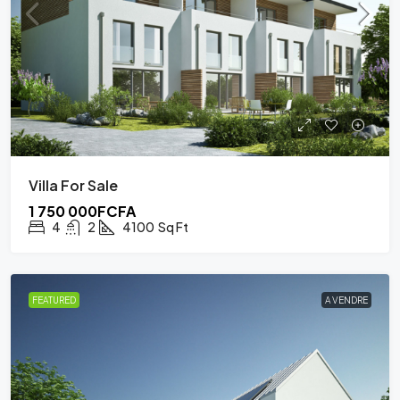
Villa For Sale
1 750 000FCFA
4
2
4100
Sq Ft
FEATURED
A VENDRE