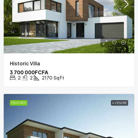
Historic Villa
3 700 000FCFA
2
2
2170
Sq Ft
FEATURED
A VENDRE