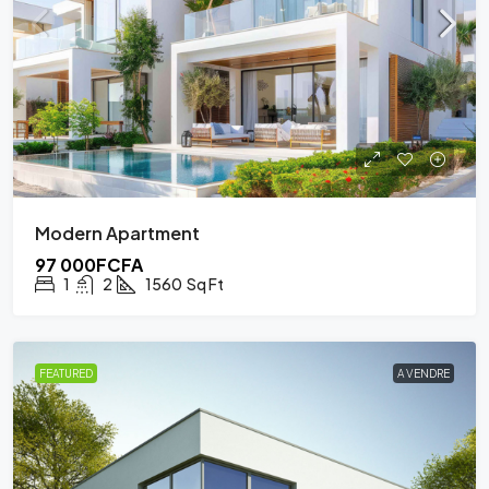
Modern Apartment
97 000FCFA
1
2
1560
Sq Ft
FEATURED
A VENDRE