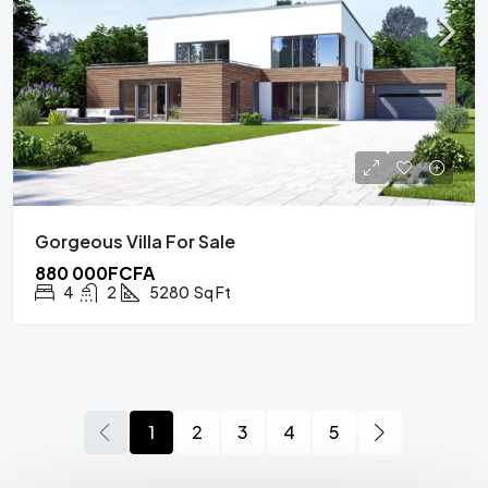
Gorgeous Villa For Sale
880 000FCFA
4
2
5280
Sq Ft
1
2
3
4
5