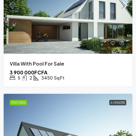
Villa With Pool For Sale
3 900 000FCFA
5
2
3450
Sq Ft
FEATURED
A VENDRE