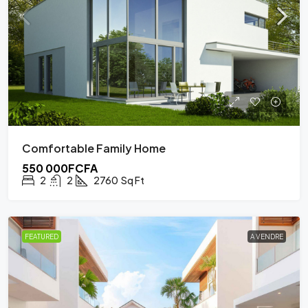
Comfortable Family Home
550 000FCFA
2
2
2760
Sq Ft
FEATURED
A VENDRE