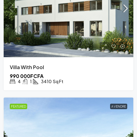
Villa With Pool
990 000FCFA
4
1
3410
Sq Ft
FEATURED
A VENDRE