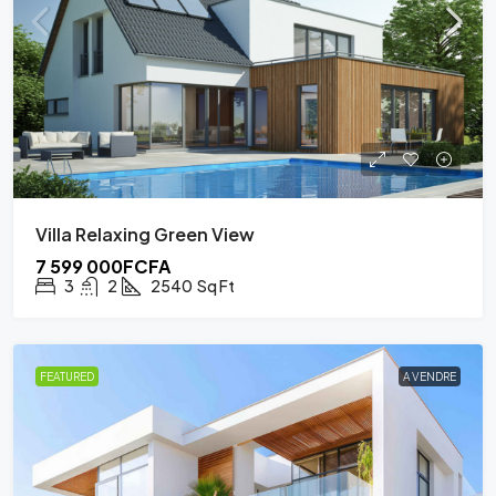
Villa Relaxing Green View
7 599 000FCFA
3
2
2540
Sq Ft
FEATURED
A VENDRE