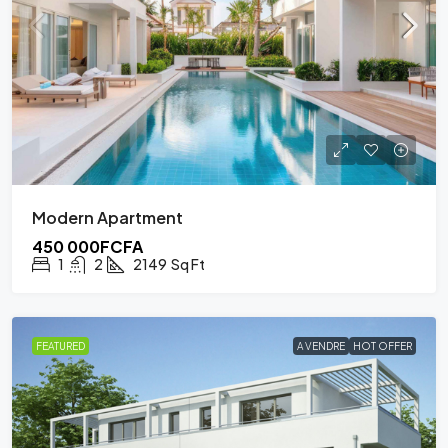
Modern Apartment
450 000FCFA
1
2
2149
Sq Ft
FEATURED
A VENDRE
HOT OFFER