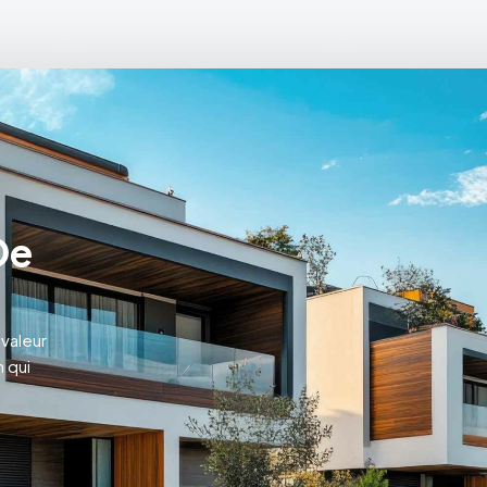
De
 valeur
 qui