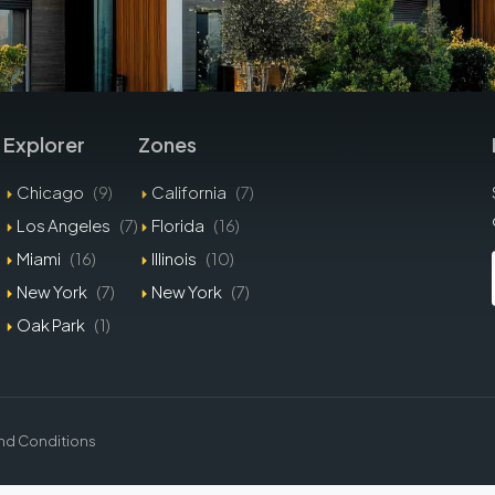
Explorer
Zones
Chicago
(9)
California
(7)
Los Angeles
(7)
Florida
(16)
Miami
(16)
Illinois
(10)
New York
(7)
New York
(7)
Oak Park
(1)
nd Conditions