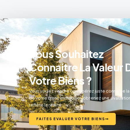
Vous Souhaitez
Connaitre La Valeur 
Votre Biens ?
Vous voulez vendre ou espérez juste connaitre la
de votre biens immobilier, obtenez une évaluation
reflète la réalité.
FAITES EVALUER VOTRE BIENS