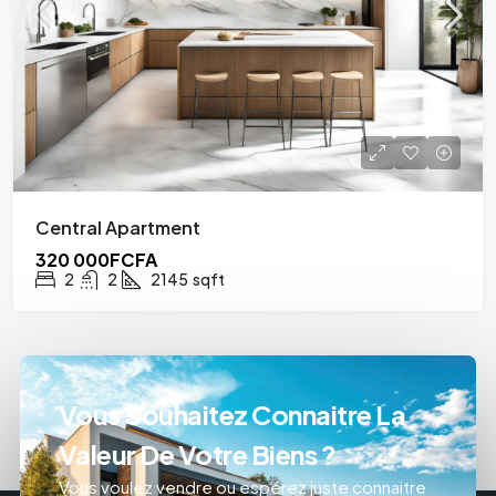
Central Apartment
320 000FCFA
2
2
2145
sqft
Vous Souhaitez Connaitre La
Valeur De Votre Biens ?
Vous voulez vendre ou espérez juste connaitre