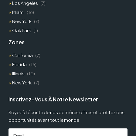
Los Angeles
(7)
Miami
(16)
New York
(7)
Oak Park
(1)
Zones
California
(7)
Florida
(16)
Illinois
(10)
New York
(7)
Inscrivez-Vous À Notre Newsletter
Soyez à l'écoute de nos dernières offres et profitez des
opportunités avant tout le monde