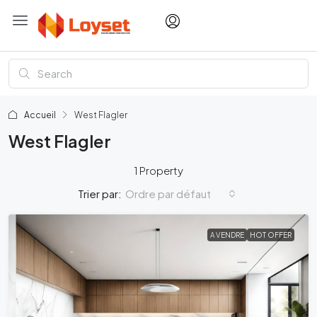
Accueil
West Flagler
West Flagler
1 Property
Ordre par défaut
Trier par:
A VENDRE
HOT OFFER