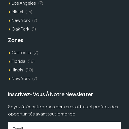
Los Angeles
(7)
Miami
(16)
New York
(7)
Oak Park
(1)
Zones
California
(7)
Florida
(16)
Illinois
(10)
New York
(7)
Inscrivez-Vous À Notre Newsletter
Soyez à l'écoute de nos dernières offres et profitez des
opportunités avant tout le monde