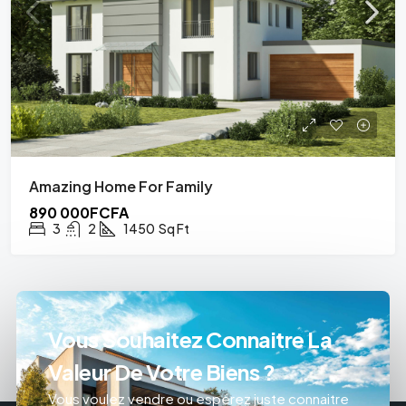
Amazing Home For Family
890 000FCFA
3
2
1450
Sq Ft
Vous Souhaitez Connaitre La
Valeur De Votre Biens ?
Vous voulez vendre ou espérez juste connaitre